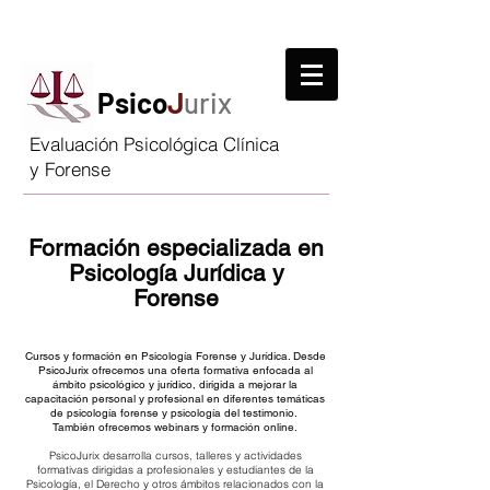
Psico
J
urix
Evaluación Psicológica Clínica
y Forense
Formación especializada en
Psicología Jurídica y
Forense
Cursos y formación en Psicología Forense y Jurídica. Desde
PsicoJurix ofrecemos una oferta formativa enfocada al
ámbito psicológico y jurídico, dirigida a mejorar la
capacitación personal y profesional en diferentes temáticas
de psicología forense y psicología del testimonio.
También ofrecemos webinars y formación online.
PsicoJurix desarrolla cursos, talleres y actividades
formativas dirigidas a profesionales y estudiantes de la
Psicología, el Derecho y otros ámbitos relacionados con la